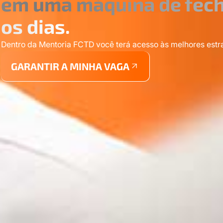
em uma máquina de fech
os dias.
Dentro da Mentoria FCTD você terá acesso às melhores estrat
GARANTIR A MINHA VAGA