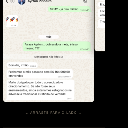
← ARRASTE PARA O LADO →