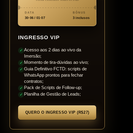
DATA
BÔNUS
30·06 / 01·07
3 inclusos
INGRESSO VIP
Acesso aos 2 dias ao vivo da
✓
Imersão;
Momento de tira-dúvidas ao vivo;
✓
Guia Definitivo FCTD: scripts de
✓
WhatsApp prontos para fechar
contratos;
Pack de Scripts de Follow-up;
✓
Planilha de Gestão de Leads;
✓
QUERO O INGRESSO VIP (R$27)