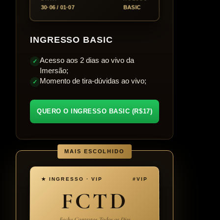
30·06 / 01·07
BASIC
INGRESSO BASIC
Acesso aos 2 dias ao vivo da
✓
Imersão;
Momento de tira-dúvidas ao vivo;
✓
QUERO O INGRESSO BASIC (R$17)
MAIS ESCOLHIDO
★ INGRESSO · VIP
#VIP
FCTD
Fecha Contratos Todos os Dias